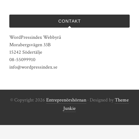
CONTAKT
WordPressindex Webbyrå
Morabergsvägen 33B
15242 Södertälje
08-55099910
info@wordpressindex.se
© Copyright 2026
Entreprenörshörnan
· Designed by
Theme
Junkie