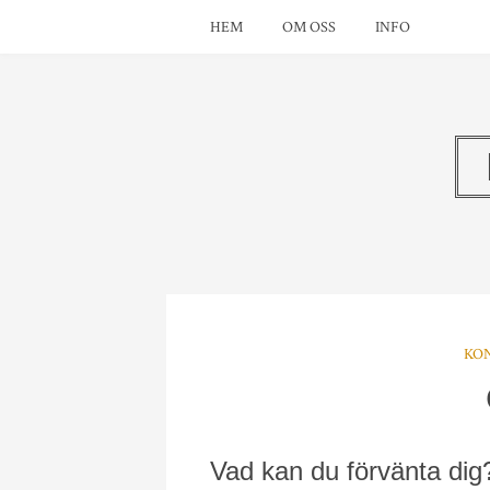
HEM
OM OSS
INFO
KO
Vad kan du förvänta dig