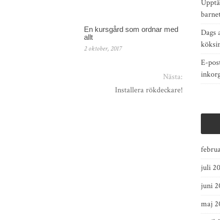
Upptä
barnet
En kursgård som ordnar med
Dags 
allt
köksi
2 oktober, 2017
E-pos
inkor
Nästa:
Installera rökdeckare!
febru
juli 2
juni 
maj 2