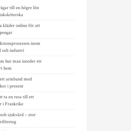
ägar till en högre lön
juksköterska
 kläder online för att
 pengar
ktionsprocessen inom
 och industri
om hur man inreder ett
rt hem
ett armband med
ker i present
t ta en resa till ett
r i Frankrike
och sjukvård – stor
riföretag