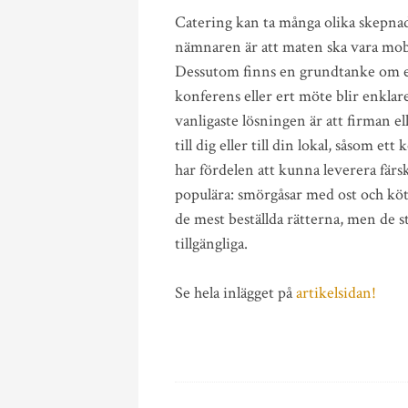
Catering kan ta många olika skepna
nämnaren är att maten ska vara mobil
Dessutom finns en grundtanke om en 
konferens eller ert möte blir enklar
vanligaste lösningen är att firman e
till dig eller till din lokal, såsom e
har fördelen att kunna leverera färs
populära: smörgåsar med ost och kött
de mest beställda rätterna, men de s
tillgängliga.
Se hela inlägget på
artikelsidan!