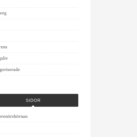
org
rens
sliv
goriserade
SIDOR
prenörshörnan