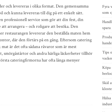
der och levereras i olika format. Den gemensamma
Fyra v
 och kunna levereras till dig på ett enkelt sätt.
som s
professionell service som gör att din fest, din
Handla
e att arrangera – och roligare att besöka. Den
spara
ller restaurangen levererar den beställda maten hem
Produ
tt kontor, där den förtärs på en gång. Eftersom catering
handel
k mat är det ofta sådana råvaror som är mest
Tips 
, smörgåstårtor och andra härliga läckerheter tillhör
vacke
törsta cateringfirmorna har ofta långa menyer
Köpa 
berloc
Skäl at
kloste
Hälsa 
indust