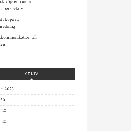
ck köpcentrum ur
s perspektiv
att köpa ny
nredning
tkommunikation till
gen
ARKIV
ari 2023
020
2020
020