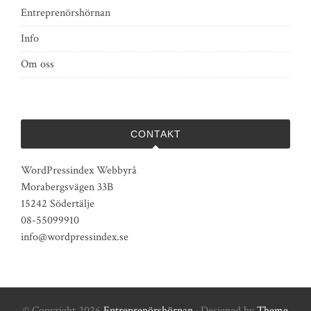
Entreprenörshörnan
Info
Om oss
CONTAKT
WordPressindex Webbyrå
Morabergsvägen 33B
15242 Södertälje
08-55099910
info@wordpressindex.se
© Copyright 2026
Entreprenörshörnan
· Designed by
Theme