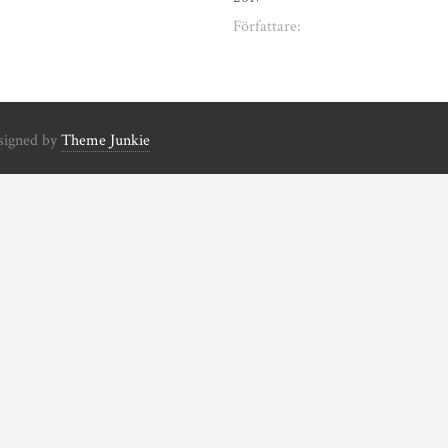
Författare:
signed by
Theme Junkie