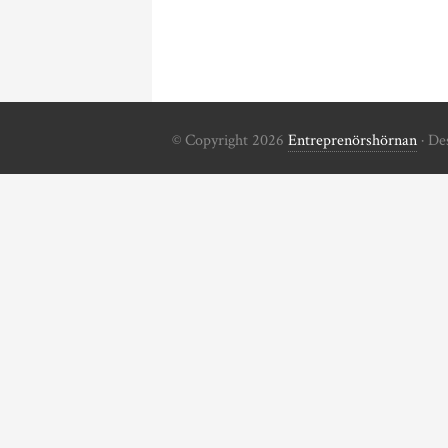
© Copyright 2026
Entreprenörshörnan
· De